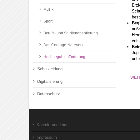
Erzi
Musik
Schu
besp
Sport
Beg
auße
Berufs- und Studienorientierung
Hera
ents
Das Courage-Netzwerk
Bet
Juge
Hochbegabtenförderung
unte
Schulkleidung
WEI
Digitalisierung
Datenschutz
Kontakt und Lage
Impressum