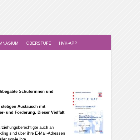
MNASIUM
OBERSTUFE
HVK-APP
ochbegabte Schülerinnen und
 stetigen Austausch mit
- und Forderung. Dieser Vielfalt
rziehungsberechtigte auch an
kling sind über ihre E-Mail-Adressen
ler sowie ihre