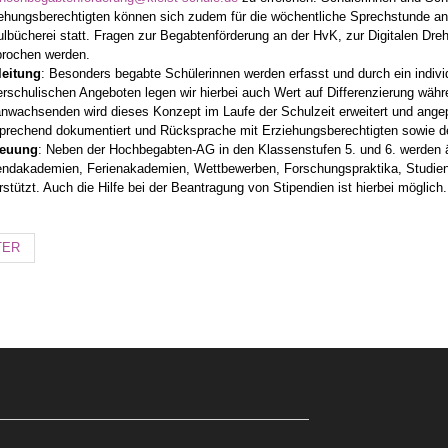
ehungsberechtigten können sich zudem für die wöchentliche Sprechstunde anm
lbücherei statt. Fragen zur Begabtenförderung an der HvK, zur Digitalen Dr
rochen werden.
leitung
: Besonders begabte Schülerinnen werden erfasst und durch ein indivi
rschulischen Angeboten legen wir hierbei auch Wert auf Differenzierung wäh
nwachsenden wird dieses Konzept im Laufe der Schulzeit erweitert und an
prechend dokumentiert und Rücksprache mit Erziehungsberechtigten sowie d
reuung
: Neben der Hochbegabten-AG in den Klassenstufen 5. und 6. werden ä
ndakademien, Ferienakademien, Wettbewerben, Forschungspraktika, Studie
rstützt. Auch die Hilfe bei der Beantragung von Stipendien ist hierbei möglich.
TER