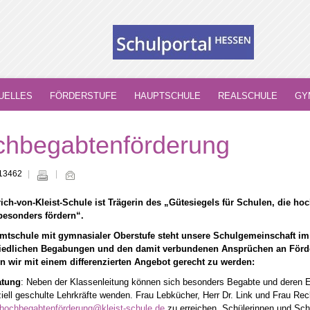
UELLES
FÖRDERSTUFE
HAUPTSCHULE
REALSCHULE
GY
hbegabtenförderung
 13462
rich-von-Kleist-Schule ist Trägerin des „Gütesiegels für Schulen, die h
besonders fördern“.
mtschule mit gymnasialer Oberstufe steht unsere Schulgemeinschaft im
iedlichen Begabungen und den damit verbundenen Ansprüchen an Förder
n wir mit einem differenzierten Angebot gerecht zu werden:
atung
: Neben der Klassenleitung können sich besonders Begabte und deren E
iell geschulte Lehrkräfte wenden. Frau Lebkücher, Herr Dr. Link und Frau Rec
hochbegabtenförderung@kleist-schule.de
zu erreichen. Schülerinnen und Schü