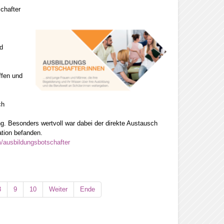
chafter
d
ffen und
ch
. Besonders wertvoll war dabei der direkte Austausch
ation befanden.
m/ausbildungsbotschafter
8
9
10
Weiter
Ende