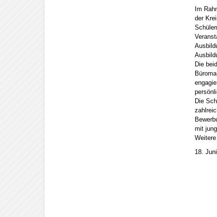
Im Rahm
der Kre
Schüler
Veranst
Ausbild
Ausbild
Die beid
Büroman
engagie
persönl
Die Sch
zahlrei
Bewerbu
mit jun
Weitere
18. Jun