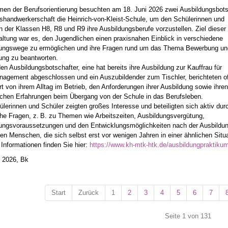
en der Berufsorientierung besuchten am 18. Juni 2026 zwei Ausbildungsbots
ishandwerkerschaft die Heinrich-von-Kleist-Schule, um den Schülerinnen und
n der Klassen H8, R8 und R9 ihre Ausbildungsberufe vorzustellen. Ziel dieser
altung war es, den Jugendlichen einen praxisnahen Einblick in verschiedene
ungswege zu ermöglichen und ihre Fragen rund um das Thema Bewerbung un
ung zu beantworten.
en Ausbildungsbotschafter, eine hat bereits ihre Ausbildung zur Kauffrau für
agement abgeschlossen und ein Auszubildender zum Tischler, berichteten o
rt von ihrem Alltag im Betrieb, den Anforderungen ihrer Ausbildung sowie ihren
ichen Erfahrungen beim Übergang von der Schule in das Berufsleben.
ülerinnen und Schüler zeigten großes Interesse und beteiligten sich aktiv dur
che Fragen, z. B. zu Themen wie Arbeitszeiten, Ausbildungsvergütung,
ngsvoraussetzungen und den Entwicklungsmöglichkeiten nach der Ausbildung
gen Menschen, die sich selbst erst vor wenigen Jahren in einer ähnlichen Situ
 Informationen finden Sie hier:
https://www.kh-mtk-htk.de/ausbildungpraktiku
i 2026, Bk
Start
Zurück
1
2
3
4
5
6
7
Seite 1 von 131