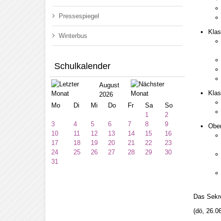
Pressespiegel
Klas
Winterbus
Schulkalender
August
Klas
2026
Mo
Di
Mi
Do
Fr
Sa
So
1
2
3
4
5
6
7
8
9
Ober
10
11
12
13
14
15
16
17
18
19
20
21
22
23
24
25
26
27
28
29
30
31
Das Sekre
(dö, 26.0