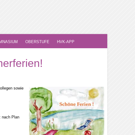
MNASIUM
OBERSTUFE
HVK-APP
rferien!
Kollegen sowie
z nach Plan