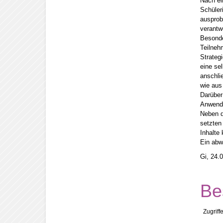
Nach ei
Schüler
ausprob
verantw
Besonde
Teilneh
Strateg
eine se
anschli
wie aus
Darüber
Anwendu
Neben d
setzten
Inhalte
Ein abw
Gi, 24.
Be
Zugriff