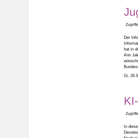
Ju
Zugriff
Der Inf
Informa
hat in 
Anir Jak
wünsche
Bundesw
Gi, 26.
KI
Zugriff
In dies
Devotea