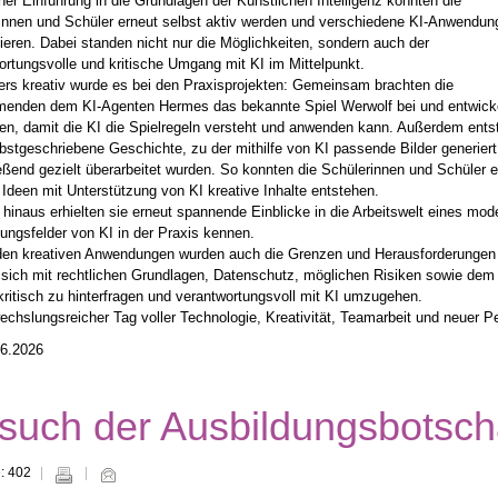
ner Einführung in die Grundlagen der Künstlichen Intelligenz konnten die
innen und Schüler erneut selbst aktiv werden und verschiedene KI-Anwendun
ieren. Dabei standen nicht nur die Möglichkeiten, sondern auch der
ortungsvolle und kritische Umgang mit KI im Mittelpunkt.
rs kreativ wurde es bei den Praxisprojekten: Gemeinsam brachten die
menden dem KI-Agenten Hermes das bekannte Spiel Werwolf bei und entwick
ien, damit die KI die Spielregeln versteht und anwenden kann. Außerdem ents
lbstgeschriebene Geschichte, zu der mithilfe von KI passende Bilder generier
eßend gezielt überarbeitet wurden. So konnten die Schülerinnen und Schüler e
 Ideen mit Unterstützung von KI kreative Inhalte entstehen.
 hinaus erhielten sie erneut spannende Einblicke in die Arbeitswelt eines mo
ngsfelder von KI in der Praxis kennen.
en kreativen Anwendungen wurden auch die Grenzen und Herausforderungen v
 sich mit rechtlichen Grundlagen, Datenschutz, möglichen Risiken sowie dem
 kritisch zu hinterfragen und verantwortungsvoll mit KI umzugehen.
echslungsreicher Tag voller Technologie, Kreativität, Teamarbeit und neuer Per
06.2026
such der Ausbildungsbotsch
e: 402