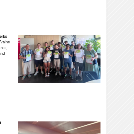
erbs
Yvaine
nic,
und
i