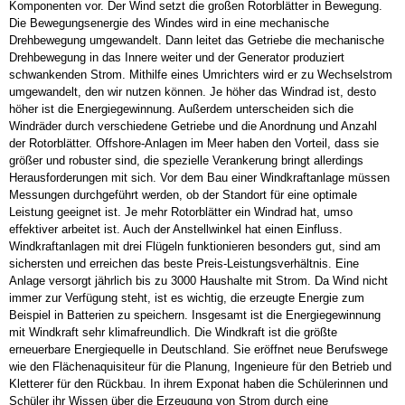
Komponenten vor. Der Wind setzt die großen Rotorblätter in Bewegung.
Die Bewegungsenergie des Windes wird in eine mechanische
Drehbewegung umgewandelt. Dann leitet das Getriebe die mechanische
Drehbewegung in das Innere weiter und der Generator produziert
schwankenden Strom. Mithilfe eines Umrichters wird er zu Wechselstrom
umgewandelt, den wir nutzen können. Je höher das Windrad ist, desto
höher ist die Energiegewinnung. Außerdem unterscheiden sich die
Windräder durch verschiedene Getriebe und die Anordnung und Anzahl
der Rotorblätter. Offshore-Anlagen im Meer haben den Vorteil, dass sie
größer und robuster sind, die spezielle Verankerung bringt allerdings
Herausforderungen mit sich. Vor dem Bau einer Windkraftanlage müssen
Messungen durchgeführt werden, ob der Standort für eine optimale
Leistung geeignet ist. Je mehr Rotorblätter ein Windrad hat, umso
effektiver arbeitet ist. Auch der Anstellwinkel hat einen Einfluss.
Windkraftanlagen mit drei Flügeln funktionieren besonders gut, sind am
sichersten und erreichen das beste Preis-Leistungsverhältnis. Eine
Anlage versorgt jährlich bis zu 3000 Haushalte mit Strom. Da Wind nicht
immer zur Verfügung steht, ist es wichtig, die erzeugte Energie zum
Beispiel in Batterien zu speichern. Insgesamt ist die Energiegewinnung
mit Windkraft sehr klimafreundlich. Die Windkraft ist die größte
erneuerbare Energiequelle in Deutschland. Sie eröffnet neue Berufswege
wie den Flächenaquisiteur für die Planung, Ingenieure für den Betrieb und
Kletterer für den Rückbau. In ihrem Exponat haben die Schülerinnen und
Schüler ihr Wissen über die Erzeugung von Strom durch eine