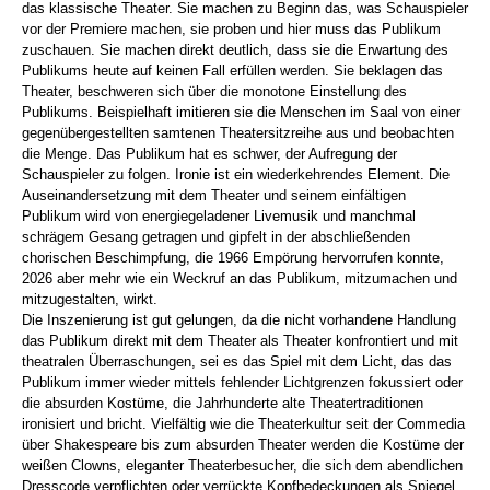
das klassische Theater. Sie machen zu Beginn das, was Schauspieler
vor der Premiere machen, sie proben und hier muss das Publikum
zuschauen. Sie machen direkt deutlich, dass sie die Erwartung des
Publikums heute auf keinen Fall erfüllen werden. Sie beklagen das
Theater, beschweren sich über die monotone Einstellung des
Publikums. Beispielhaft imitieren sie die Menschen im Saal von einer
gegenübergestellten samtenen Theatersitzreihe aus und beobachten
die Menge. Das Publikum hat es schwer, der Aufregung der
Schauspieler zu folgen. Ironie ist ein wiederkehrendes Element. Die
Auseinandersetzung mit dem Theater und seinem einfältigen
Publikum wird von energiegeladener Livemusik und manchmal
schrägem Gesang getragen und gipfelt in der abschließenden
chorischen Beschimpfung, die 1966 Empörung hervorrufen konnte,
2026 aber mehr wie ein Weckruf an das Publikum, mitzumachen und
mitzugestalten, wirkt.
Die Inszenierung ist gut gelungen, da die nicht vorhandene Handlung
das Publikum direkt mit dem Theater als Theater konfrontiert und mit
theatralen Überraschungen, sei es das Spiel mit dem Licht, das das
Publikum immer wieder mittels fehlender Lichtgrenzen fokussiert oder
die absurden Kostüme, die Jahrhunderte alte Theatertraditionen
ironisiert und bricht. Vielfältig wie die Theaterkultur seit der Commedia
über Shakespeare bis zum absurden Theater werden die Kostüme der
weißen Clowns, eleganter Theaterbesucher, die sich dem abendlichen
Dresscode verpflichten oder verrückte Kopfbedeckungen als Spiegel