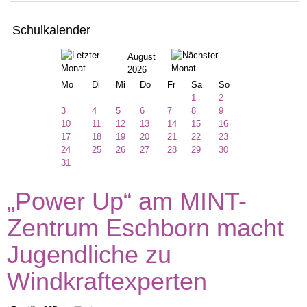
Schulkalender
August
2026
Mo
Di
Mi
Do
Fr
Sa
So
1
2
3
4
5
6
7
8
9
10
11
12
13
14
15
16
17
18
19
20
21
22
23
24
25
26
27
28
29
30
31
„Power Up“ am MINT-
Zentrum Eschborn macht
Jugendliche zu
Windkraftexperten