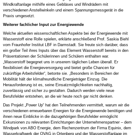
Windkraftanlage mithilfe eines Gebläses und Windrädern mit
verschiedenen Anstellwinkeln und einem Spannungsmessgerät in die
Praxis umgesetzt.
Weiterer fachlicher Input zur Energiewende
Welche aktuellen wissenschaftlichen Aspekte bei der Energiewende mit
Wasserstoff eine Rolle spielen, erklärte anschließend Prof. Saskia Biehl
vom Fraunhofer Institut LBF in Darmstadt. Sie freute sich darüber, dass
ein großer Teil ihres Inputs über das Element Wasserstoff bereits in den
Präsentationen der Schülerinnen und Schülern enthalten war.
„Wasserstoff begegnet uns in unserem täglichen Leben überall. Er
flexibilisiert die Energieversorgung und bietet große Chancen für
zukünftige Arbeitsfelder“, betonte sie. „Besonders in Bereichen der
Mobilität hält der klimafreundliche Energieträger Einzug. Die
Herausforderung ist es, seine Einsatzmöglichkeiten nachhaltig,
zuverlässig und sicher zu gestalten. Dadurch werden viele neue
Berufsfelder entstehen, an die wir heute noch gar nicht denken.
Das Projekt „Power Up“ hat den Teilnehmenden vermittelt, warum wir die
verschiedenen erneuerbaren Energien für die Energiewende benötigen und
ihnen neue Einblicke in die dazugehörigen Berufsfelder ermöglicht
Exkursionen zu relevanten Einrichtungen der Unternehmenspartner – dem
Windpark von ABO Energie, dem Rechenzentrum der Firma Equinix, dem
Wasserkraftwerk der OVAG in Ortenberg und der Wasserstoffanlage im