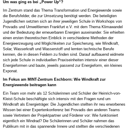
Um was ging es bei „Power Up“?
Im Zentrum stand das Thema Transformation und Energiewende sowie
die Berufsfelder, die zur Umsetzung benötigt werden. Die beteiligten
Jugendlichen setzten sich an ihrer jeweiligen Schule in Workshops von
Provadis und Umweltlernen Frankfurt e.V. mit dem Thema Klimawandel
und der Bedeutung der erneuerbaren Energien auseinander. Sie erhielten
einen ersten theoretischen Einblick in verschiedene Methoden der
Energieerzeugung und Möglichkeiten zur Speicherung, wie Windkraft,
Solar, Wasserkraft und Wasserstoff und lernten technische Berufe
kennen, die in diesen Feldern zu finden sind. Darauf aufbauend widmete
sich jede Schule in individuellen Praxiseinheiten intensiv einer dieser
Energieformen und baute, jeweils passend zur Energieform, ein kleines
Exponat.
Im Fokus am MINT-Zentrum Eschborn: Wie Windkraft zur
Energiewende beitragen kann
Ein Team von mehr als 12 Schülerinnen und Schüler der Heinrich-von-
Kleist-Schule beschäftigte sich intensiv mit den Fragen rund um
Windkraft als Energieträger. Die Jugendlichen stellten ihr neu erworbenes
Wissen bei einer Expertenkonferenz bei Provadis den anderen Teams
sowie Vertretern der Projektpartner und Förderer vor: Wie funktioniert
eigentlich ein Windrad? Die Schülerinnen und Schüler nahmen das
Publikum mit in das spannende Innere und stellten die verschiedenen