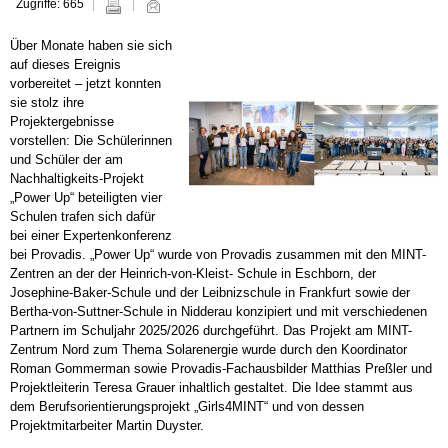
Zugriffe: 665
Über Monate haben sie sich
auf dieses Ereignis
vorbereitet – jetzt konnten
sie stolz ihre
Projektergebnisse
vorstellen: Die Schülerinnen
und Schüler der am
Nachhaltigkeits-Projekt
„Power Up“ beteiligten vier
Schulen trafen sich dafür
bei einer Expertenkonferenz
bei Provadis. „Power Up“ wurde von Provadis zusammen mit den MINT-
Zentren an der der Heinrich-von-Kleist- Schule in Eschborn, der
Josephine-Baker-Schule und der Leibnizschule in Frankfurt sowie der
Bertha-von-Suttner-Schule in Nidderau konzipiert und mit verschiedenen
Partnern im Schuljahr 2025/2026 durchgeführt. Das Projekt am MINT-
Zentrum Nord zum Thema Solarenergie wurde durch den Koordinator
Roman Gommerman sowie Provadis-Fachausbilder Matthias Preßler und
Projektleiterin Teresa Grauer inhaltlich gestaltet. Die Idee stammt aus
dem Berufsorientierungsprojekt „Girls4MINT“ und von dessen
Projektmitarbeiter Martin Duyster.