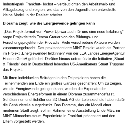
Industriepark Frankfurt-Höchst – verdeutlichten den Arbeitswelt- und
Alltagsbezug und zeigten, wie das von den Jugendlichen entwickelte
kleine Modell in der Realität arbeitet.
Diorama zeigt, wie die Energiewende gelingen kann
„Das Projektformat von Power Up war auch für uns eine neue Erfahrung“,
sagte Projektleiterin Teresa Grauer von den Bildungs- und
Forschungsprojekten der Provadis. Viele verschiedene Akteure wurden
zusammengebracht. Das praxisorientierte MINT-Projekt wurde als Partner
im Projekt „Energiewende-Held:innen“ von der LEA LandesEnergieAgentur
Hessen GmbH gefördert. Darüber hinaus unterstützte die Initiative „Stuart
& Friends“ des in Deutschland lebenden US-Amerikaners Stuart Truppner
das Projekt.
Mit ihren individuellen Beiträgen in den Teilprojekten haben die
Teilnehmenden am Ende ein großes Ganzes geschaffen: Um zu zeigen,
wie die Energiewende gelingen kann, werden die Exponate der
verschiedenen Energieformen in einem Diorama zusammengefasst.
Schülerinnen und Schüler der 3D-Druck AG der Leibnizschule haben dafür
die Gebäudeteile ausgedruckt. Das Diorama, das ein Modell einer
modernen Stadt zeigt, soll im Rahmen einer Ausstellung Ende März im
MINT-Mitmachmuseum Experiminta in Frankfurt präsentiert und den
Eltern vorgestellt werden.