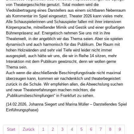
von Theatergeschichte genutzt. Total modern wird die
Viedoübertragung eines Darstellers aus einem sichtbaren Nebenraum
als Kommentar im Spiel eingesetzt. Theater 2026 kann vieles mehr.
Alle Schauspielerinnen und Schauspieler fallen mit ihrer intensiven
Körpersprache, mitreißender Mimik und Gestik und einer großartigen
Bühnenpräsenz auf. Energetisch nehmen Sie uns mit in ihre
Theaterwelt, in der angeblich wir das Thema seien. Aber sie spielen
dynamisch und auch harmonisch für das Publikum. Der Raum mit
hohen Holzwänden und sehr viel Tiefe wird leider nicht immer
ausgespielt, auch hätte wir uns, die wir in Reihe 14 sitzen, mehr
Interaktion mit dem Publikum gewünscht, denn wir wollen gerne
Thema sein.
Auch wenn die abschließende Beschimpfungstirade nicht maximal
überzeugen kann, kommen wir nachdenklich und theaterbegeistert
zurück in die Schule. Wir empfehlen allen, die Abwechslung suchen
und neue Theatererfahrungen machen möchten, die
„Publikumsbeschimpfungen“ in Frankfurt zu sehen.
(14.02.2026, Johanna Siegert und Marina Müller – Darstellendes Spiel
Einführungsphase)
Start
Zurück
1
2
3
4
5
6
7
8
9