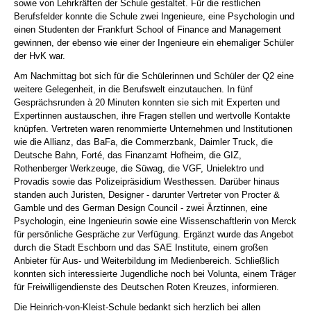
sowie von Lehrkräften der Schule gestaltet. Für die restlichen
Berufsfelder konnte die Schule zwei Ingenieure, eine Psychologin und
einen Studenten der Frankfurt School of Finance and Management
gewinnen, der ebenso wie einer der Ingenieure ein ehemaliger Schüler
der HvK war.
Am Nachmittag bot sich für die Schülerinnen und Schüler der Q2 eine
weitere Gelegenheit, in die Berufswelt einzutauchen. In fünf
Gesprächsrunden à 20 Minuten konnten sie sich mit Experten und
Expertinnen austauschen, ihre Fragen stellen und wertvolle Kontakte
knüpfen. Vertreten waren renommierte Unternehmen und Institutionen
wie die Allianz, das BaFa, die Commerzbank, Daimler Truck, die
Deutsche Bahn, Forté, das Finanzamt Hofheim, die GIZ,
Rothenberger Werkzeuge, die Süwag, die VGF, Unielektro und
Provadis sowie das Polizeipräsidium Westhessen. Darüber hinaus
standen auch Juristen, Designer - darunter Vertreter von Procter &
Gamble und des German Design Council - zwei Ärztinnen, eine
Psychologin, eine Ingenieurin sowie eine Wissenschaftlerin von Merck
für persönliche Gespräche zur Verfügung. Ergänzt wurde das Angebot
durch die Stadt Eschborn und das SAE Institute, einem großen
Anbieter für Aus- und Weiterbildung im Medienbereich. Schließlich
konnten sich interessierte Jugendliche noch bei Volunta, einem Träger
für Freiwilligendienste des Deutschen Roten Kreuzes, informieren.
Die Heinrich-von-Kleist-Schule bedankt sich herzlich bei allen