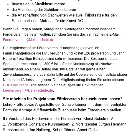
Investition in Musikinstrumente
die Ausbildung der Schülermediatoren
die Anschaffung von Sachwerten wie zwei Trikotsätze für den
Schulsport oder Material für die Kunst-AG
Wenn Sie Fragen haben, Anregungen weitergeben möchten oder dem
Förderverein beitreten wollen, schicken Sie uns doch einfach eine E-Mail:
Foerderverein@kleist-schule.de
Die Mitgliedschaft im Förderverein ist unabhängig davon, ob
Familienangehörige die HvK besuchen und kostet 12€ pro Person und Jahr.
Höhere, freiwillige Beiträge sind sehr willkommen. Die Beiträge sind als
Spende anrechenbar, bis 300 € ist dafür Ihr Kontoauszug als Nachweis
ausreichend. Ab einem Betrag von 300 € stellen wir gerne einen
Zuwendungsbescheid aus, dafür bitte auf der Überweisung den vollständigen
Namen und Adresse angeben. Den Mitgliedsantrag finden Sie unter diesem
PDF-Dokument
. Bitte senden Sie das ausgefüllte Dokument an
foerderverein@kleist-schule.de
.
Sie möchten Ihr Projekt vom Förderverein bezuschussen lassen?
Lehrerkräfte sowie Angestellte der Schule können mit dem
hier
verlinkten
Formular Anträge auf finanzielle Zuschüsse beim Förderverein stellen.
Ihr Vorstand des Förderverein der Heinrich-von-Kleist-Schule e.V.
1. ​Vorsitzende Constance Kühnhausen, 2. Vorsitzender Jürgen Hermann,
Schatzmeister Jan Hallberg, Schriftführerin Annet Geibel