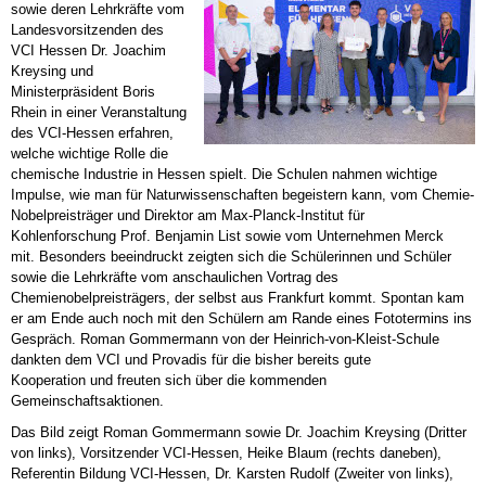
sowie deren Lehrkräfte vom
Landesvorsitzenden des
VCI Hessen Dr. Joachim
Kreysing und
Ministerpräsident Boris
Rhein in einer Veranstaltung
des VCI-Hessen erfahren,
welche wichtige Rolle die
chemische Industrie in Hessen spielt. Die Schulen nahmen wichtige
Impulse, wie man für Naturwissenschaften begeistern kann, vom Chemie-
Nobelpreisträger und Direktor am Max-Planck-Institut für
Kohlenforschung Prof. Benjamin List sowie vom Unternehmen Merck
mit. Besonders beeindruckt zeigten sich die Schülerinnen und Schüler
sowie die Lehrkräfte vom anschaulichen Vortrag des
Chemienobelpreisträgers, der selbst aus Frankfurt kommt. Spontan kam
er am Ende auch noch mit den Schülern am Rande eines Fototermins ins
Gespräch. Roman Gommermann von der Heinrich-von-Kleist-Schule
dankten dem VCI und Provadis für die bisher bereits gute
Kooperation und freuten sich über die kommenden
Gemeinschaftsaktionen.
Das Bild zeigt Roman Gommermann sowie Dr. Joachim Kreysing (Dritter
von links), Vorsitzender VCI-Hessen, Heike Blaum (rechts daneben),
Referentin Bildung VCI-Hessen, Dr. Karsten Rudolf (Zweiter von links),