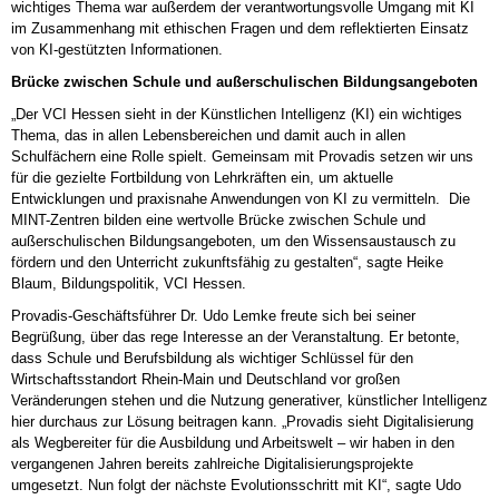
wichtiges Thema war außerdem der verantwortungsvolle Umgang mit KI
im Zusammenhang mit ethischen Fragen und dem reflektierten Einsatz
von KI-gestützten Informationen.
Brücke zwischen Schule und außerschulischen Bildungsangeboten
„Der VCI Hessen sieht in der Künstlichen Intelligenz (KI) ein wichtiges
Thema, das in allen Lebensbereichen und damit auch in allen
Schulfächern eine Rolle spielt. Gemeinsam mit Provadis setzen wir uns
für die gezielte Fortbildung von Lehrkräften ein, um aktuelle
Entwicklungen und praxisnahe Anwendungen von KI zu vermitteln. Die
MINT-Zentren bilden eine wertvolle Brücke zwischen Schule und
außerschulischen Bildungsangeboten, um den Wissensaustausch zu
fördern und den Unterricht zukunftsfähig zu gestalten“, sagte Heike
Blaum, Bildungspolitik, VCI Hessen.
Provadis-Geschäftsführer Dr. Udo Lemke freute sich bei seiner
Begrüßung, über das rege Interesse an der Veranstaltung. Er betonte,
dass Schule und Berufsbildung als wichtiger Schlüssel für den
Wirtschaftsstandort Rhein-Main und Deutschland vor großen
Veränderungen stehen und die Nutzung generativer, künstlicher Intelligenz
hier durchaus zur Lösung beitragen kann. „Provadis sieht Digitalisierung
als Wegbereiter für die Ausbildung und Arbeitswelt – wir haben in den
vergangenen Jahren bereits zahlreiche Digitalisierungsprojekte
umgesetzt. Nun folgt der nächste Evolutionsschritt mit KI“, sagte Udo