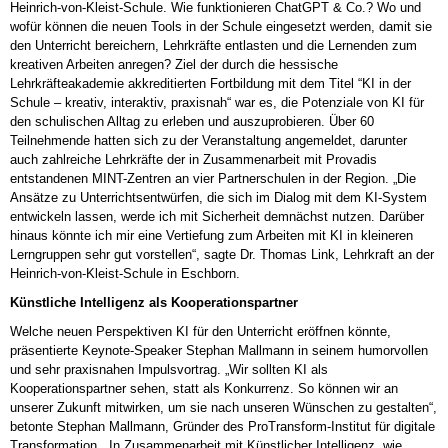
Heinrich-von-Kleist-Schule. Wie funktionieren ChatGPT & Co.? Wo und
wofür können die neuen Tools in der Schule eingesetzt werden, damit sie
den Unterricht bereichern, Lehrkräfte entlasten und die Lernenden zum
kreativen Arbeiten anregen? Ziel der durch die hessische
Lehrkräfteakademie akkreditierten Fortbildung mit dem Titel “KI in der
Schule – kreativ, interaktiv, praxisnah“ war es, die Potenziale von KI für
den schulischen Alltag zu erleben und auszuprobieren. Über 60
Teilnehmende hatten sich zu der Veranstaltung angemeldet, darunter
auch zahlreiche Lehrkräfte der in Zusammenarbeit mit Provadis
entstandenen MINT-Zentren an vier Partnerschulen in der Region. „Die
Ansätze zu Unterrichtsentwürfen, die sich im Dialog mit dem KI-System
entwickeln lassen, werde ich mit Sicherheit demnächst nutzen. Darüber
hinaus könnte ich mir eine Vertiefung zum Arbeiten mit KI in kleineren
Lerngruppen sehr gut vorstellen“, sagte Dr. Thomas Link, Lehrkraft an der
Heinrich-von-Kleist-Schule in Eschborn.
Künstliche Intelligenz als Kooperationspartner
Welche neuen Perspektiven KI für den Unterricht eröffnen könnte,
präsentierte Keynote-Speaker Stephan Mallmann in seinem humorvollen
und sehr praxisnahen Impulsvortrag. „Wir sollten KI als
Kooperationspartner sehen, statt als Konkurrenz. So können wir an
unserer Zukunft mitwirken, um sie nach unseren Wünschen zu gestalten“,
betonte Stephan Mallmann, Gründer des ProTransform-Institut für digitale
Transformation. „In Zusammenarbeit mit Künstlicher Intelligenz, wie