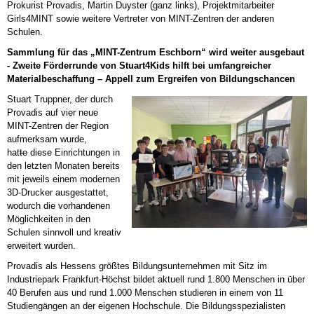
Prokurist Provadis, Martin Duyster (ganz links), Projektmitarbeiter
Girls4MINT sowie weitere Vertreter von MINT-Zentren der anderen
Schulen.
Sammlung für das „MINT-Zentrum Eschborn“ wird weiter ausgebaut
- Zweite Förderrunde von Stuart4Kids hilft bei umfangreicher
Materialbeschaffung – Appell zum Ergreifen von Bildungschancen
Stuart Truppner, der durch
Provadis auf vier neue
MINT-Zentren der Region
aufmerksam wurde,
hat
te
diese Einrichtungen in
den letzten Monaten bereits
mit jeweils einem modernen
3D-Drucker ausgestattet,
wodurch die vorhandenen
Möglichkeiten in den
Schulen sinnvoll und kreativ
erweitert wurden.
Provadis als Hessens größtes Bildungsunternehmen mit Sitz im
Industriepark Frankfurt-Höchst bildet aktuell rund 1.800 Menschen in über
40 Berufen aus und rund 1.000 Menschen studieren in einem von 11
Studiengängen an der eigenen Hochschule. Die Bildungsspezialisten