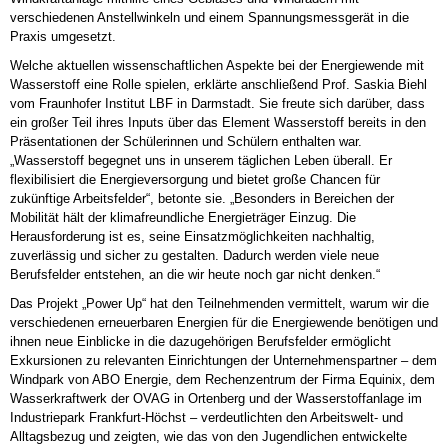
verschiedenen Anstellwinkeln und einem Spannungsmessgerät in die
Praxis umgesetzt.
Welche aktuellen wissenschaftlichen Aspekte bei der Energiewende mit
Wasserstoff eine Rolle spielen, erklärte anschließend Prof. Saskia Biehl
vom Fraunhofer Institut LBF in Darmstadt. Sie freute sich darüber, dass
ein großer Teil ihres Inputs über das Element Wasserstoff bereits in den
Präsentationen der Schülerinnen und Schülern enthalten war.
„Wasserstoff begegnet uns in unserem täglichen Leben überall. Er
flexibilisiert die Energieversorgung und bietet große Chancen für
zukünftige Arbeitsfelder“, betonte sie. „Besonders in Bereichen der
Mobilität hält der klimafreundliche Energieträger Einzug. Die
Herausforderung ist es, seine Einsatzmöglichkeiten nachhaltig,
zuverlässig und sicher zu gestalten. Dadurch werden viele neue
Berufsfelder entstehen, an die wir heute noch gar nicht denken.“
Das Projekt „Power Up“ hat den Teilnehmenden vermittelt, warum wir die
verschiedenen erneuerbaren Energien für die Energiewende benötigen und
ihnen neue Einblicke in die dazugehörigen Berufsfelder ermöglicht
Exkursionen zu relevanten Einrichtungen der Unternehmenspartner – dem
Windpark von ABO Energie, dem Rechenzentrum der Firma Equinix, dem
Wasserkraftwerk der OVAG in Ortenberg und der Wasserstoffanlage im
Industriepark Frankfurt-Höchst – verdeutlichten den Arbeitswelt- und
Alltagsbezug und zeigten, wie das von den Jugendlichen entwickelte