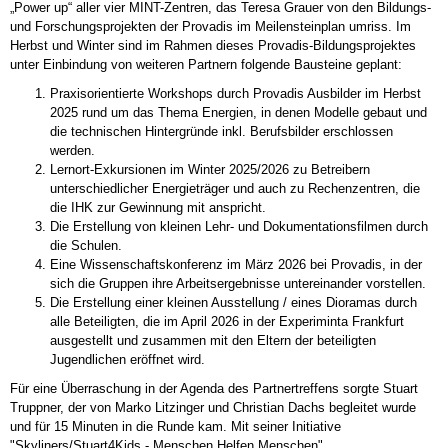
„Power up“ aller vier MINT-Zentren, das Teresa Grauer von den Bildungs-
und Forschungsprojekten der Provadis im Meilensteinplan umriss. Im
Herbst und Winter sind im Rahmen dieses Provadis-Bildungsprojektes
unter Einbindung von weiteren Partnern folgende Bausteine geplant:
Praxisorientierte Workshops durch Provadis Ausbilder im Herbst
2025 rund um das Thema Energien, in denen Modelle gebaut und
die technischen Hintergründe inkl. Berufsbilder erschlossen
werden.
Lernort-Exkursionen im Winter 2025/2026 zu Betreibern
unterschiedlicher Energieträger und auch zu Rechenzentren, die
die IHK zur Gewinnung mit anspricht.
Die Erstellung von kleinen Lehr- und Dokumentationsfilmen durch
die Schulen.
Eine Wissenschaftskonferenz im März 2026 bei Provadis, in der
sich die Gruppen ihre Arbeitsergebnisse untereinander vorstellen.
Die Erstellung einer kleinen Ausstellung / eines Dioramas durch
alle Beteiligten, die im April 2026 in der Experiminta Frankfurt
ausgestellt und zusammen mit den Eltern der beteiligten
Jugendlichen eröffnet wird.
Für eine Überraschung in der Agenda des Partnertreffens sorgte Stuart
Truppner, der von Marko Litzinger und Christian Dachs begleitet wurde
und für 15 Minuten in die Runde kam. Mit seiner Initiative
"Skyliners/Stuart4Kids - Menschen Helfen Menschen"