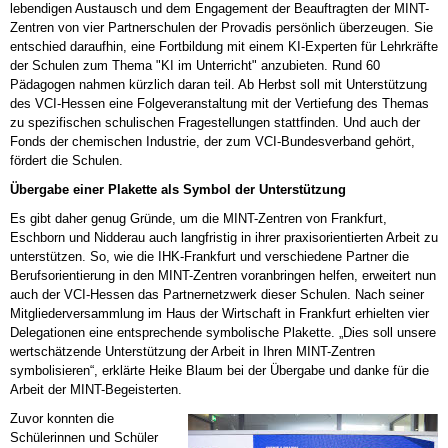
lebendigen Austausch und dem Engagement der Beauftragten der MINT-
Zentren von vier Partnerschulen der Provadis persönlich überzeugen. Sie
entschied daraufhin, eine Fortbildung mit einem KI-Experten für Lehrkräfte
der Schulen zum Thema "KI im Unterricht" anzubieten. Rund 60
Pädagogen nahmen kürzlich daran teil. Ab Herbst soll mit Unterstützung
des VCI-Hessen eine Folgeveranstaltung mit der Vertiefung des Themas
zu spezifischen schulischen Fragestellungen stattfinden. Und auch der
Fonds der chemischen Industrie, der zum VCI-Bundesverband gehört,
fördert die Schulen.
Übergabe einer Plakette als Symbol der Unterstützung
Es gibt daher genug Gründe, um die MINT-Zentren von Frankfurt,
Eschborn und Nidderau auch langfristig in ihrer praxisorientierten Arbeit zu
unterstützen. So, wie die IHK-Frankfurt und verschiedene Partner die
Berufsorientierung in den MINT-Zentren voranbringen helfen, erweitert nun
auch der VCI-Hessen das Partnernetzwerk dieser Schulen. Nach seiner
Mitgliederversammlung im Haus der Wirtschaft in Frankfurt erhielten vier
Delegationen eine entsprechende symbolische Plakette. „Dies soll unsere
wertschätzende Unterstützung der Arbeit in Ihren MINT-Zentren
symbolisieren“, erklärte Heike Blaum bei der Übergabe und danke für die
Arbeit der MINT-Begeisterten.
Zuvor konnten die
Schülerinnen und Schüler