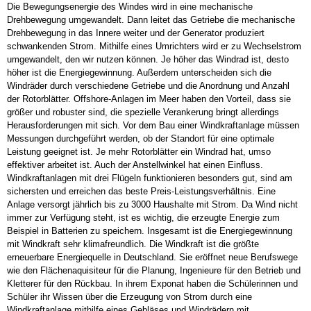
Die Bewegungsenergie des Windes wird in eine mechanische
Drehbewegung umgewandelt. Dann leitet das Getriebe die mechanische
Drehbewegung in das Innere weiter und der Generator produziert
schwankenden Strom. Mithilfe eines Umrichters wird er zu Wechselstrom
umgewandelt, den wir nutzen können. Je höher das Windrad ist, desto
höher ist die Energiegewinnung. Außerdem unterscheiden sich die
Windräder durch verschiedene Getriebe und die Anordnung und Anzahl
der Rotorblätter. Offshore-Anlagen im Meer haben den Vorteil, dass sie
größer und robuster sind, die spezielle Verankerung bringt allerdings
Herausforderungen mit sich. Vor dem Bau einer Windkraftanlage müssen
Messungen durchgeführt werden, ob der Standort für eine optimale
Leistung geeignet ist. Je mehr Rotorblätter ein Windrad hat, umso
effektiver arbeitet ist. Auch der Anstellwinkel hat einen Einfluss.
Windkraftanlagen mit drei Flügeln funktionieren besonders gut, sind am
sichersten und erreichen das beste Preis-Leistungsverhältnis. Eine
Anlage versorgt jährlich bis zu 3000 Haushalte mit Strom. Da Wind nicht
immer zur Verfügung steht, ist es wichtig, die erzeugte Energie zum
Beispiel in Batterien zu speichern. Insgesamt ist die Energiegewinnung
mit Windkraft sehr klimafreundlich. Die Windkraft ist die größte
erneuerbare Energiequelle in Deutschland. Sie eröffnet neue Berufswege
wie den Flächenaquisiteur für die Planung, Ingenieure für den Betrieb und
Kletterer für den Rückbau. In ihrem Exponat haben die Schülerinnen und
Schüler ihr Wissen über die Erzeugung von Strom durch eine
Windkraftanlage mithilfe eines Gebläses und Windrädern mit