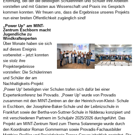
Eröffnung, bei der die beteiligten Schülerinnen und Schüler ihre Arbeiten
vorstellen und mit Gästen aus Wissenschaft und Praxis ins Gespräch
kommen konnten. Wir freuen uns, dass die Ergebnisse unseres Projekts
nun einer breiten Öffentlichkeit zugänglich sind!
„Power Up“ am MINT-
Zentrum Eschborn macht
Jugendliche zu
Windkraftexperten
Über Monate haben sie sich
auf dieses Ereignis
vorbereitet – jetzt konnten
sie stolz ihre
Projektergebnisse
vorstellen: Die Schülerinnen
und Schüler der am
Nachhaltigkeits-Projekt
„Power Up“ beteiligten vier Schulen trafen sich dafür bei einer
Expertenkonferenz bei Provadis. „Power Up“ wurde von Provadis
zusammen mit den MINT-Zentren an der der Heinrich-von-Kleist- Schule
in Eschborn, der Josephine-Baker-Schule und der Leibnizschule in
Frankfurt sowie der Bertha-von-Suttner-Schule in Nidderau konzipiert und
mit verschiedenen Partnern im Schuljahr 2025/2026 durchgeführt. Das
Projekt am MINT-Zentrum Nord zum Thema Solarenergie wurde durch
den Koordinator Roman Gommerman sowie Provadis-Fachausbilder