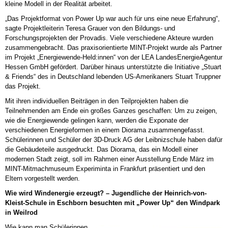
kleine Modell in der Realität arbeitet.
„Das Projektformat von Power Up war auch für uns eine neue Erfahrung“,
sagte Projektleiterin Teresa Grauer von den Bildungs- und
Forschungsprojekten der Provadis. Viele verschiedene Akteure wurden
zusammengebracht. Das praxisorientierte MINT-Projekt wurde als Partner
im Projekt „Energiewende-Held:innen“ von der LEA LandesEnergieAgentur
Hessen GmbH gefördert. Darüber hinaus unterstützte die Initiative „Stuart
& Friends“ des in Deutschland lebenden US-Amerikaners Stuart Truppner
das Projekt.
Mit ihren individuellen Beiträgen in den Teilprojekten haben die
Teilnehmenden am Ende ein großes Ganzes geschaffen: Um zu zeigen,
wie die Energiewende gelingen kann, werden die Exponate der
verschiedenen Energieformen in einem Diorama zusammengefasst.
Schülerinnen und Schüler der 3D-Druck AG der Leibnizschule haben dafür
die Gebäudeteile ausgedruckt. Das Diorama, das ein Modell einer
modernen Stadt zeigt, soll im Rahmen einer Ausstellung Ende März im
MINT-Mitmachmuseum Experiminta in Frankfurt präsentiert und den
Eltern vorgestellt werden.
Wie wird Windenergie erzeugt? – Jugendliche der Heinrich-von-
Kleist-Schule in Eschborn besuchten mit „Power Up“ den Windpark
in Weilrod
Wie kann man Schülerinnen