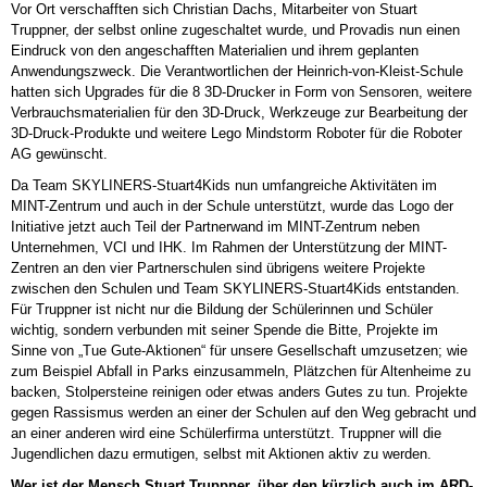
Vor Ort verschafften sich Christian Dachs, Mitarbeiter von Stuart
Truppner, der selbst online zugeschaltet wurde, und Provadis nun einen
Eindruck von den angeschafften Materialien und ihrem geplanten
Anwendungszweck. Die Verantwortlichen der Heinrich-von-Kleist-Schule
hatten sich Upgrades für die 8 3D-Drucker in Form von Sensoren, weitere
Verbrauchsmaterialien für den 3D-Druck, Werkzeuge zur Bearbeitung der
3D-Druck-Produkte und weitere Lego Mindstorm Roboter für die Roboter
AG gewünscht.
Da Team SKYLINERS-Stuart4Kids nun umfangreiche Aktivitäten im
MINT-Zentrum und auch in der Schule unterstützt, wurde das Logo der
Initiative jetzt auch Teil der Partnerwand im MINT-Zentrum neben
Unternehmen, VCI und IHK. Im Rahmen der Unterstützung der MINT-
Zentren an den vier Partnerschulen sind übrigens weitere Projekte
zwischen den Schulen und Team SKYLINERS-Stuart4Kids entstanden.
Für Truppner ist nicht nur die Bildung der Schülerinnen und Schüler
wichtig, sondern verbunden mit seiner Spende die Bitte, Projekte im
Sinne von „Tue Gute-Aktionen“ für unsere Gesellschaft umzusetzen; wie
zum Beispiel Abfall in Parks einzusammeln, Plätzchen für Altenheime zu
backen, Stolpersteine reinigen oder etwas anders Gutes zu tun. Projekte
gegen Rassismus werden an einer der Schulen auf den Weg gebracht und
an einer anderen wird eine Schülerfirma unterstützt. Truppner will die
Jugendlichen dazu ermutigen, selbst mit Aktionen aktiv zu werden.
Wer ist der Mensch Stuart Truppner, über den kürzlich auch im ARD-