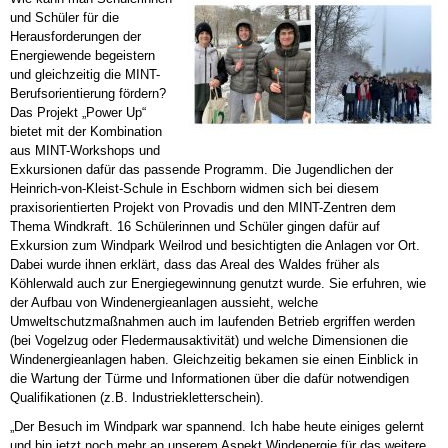
und Schüler für die
Herausforderungen der
Energiewende begeistern
und gleichzeitig die MINT-
Berufsorientierung fördern?
Das Projekt „Power Up“
bietet mit der Kombination
aus MINT-Workshops und
Exkursionen dafür das passende Programm. Die Jugendlichen der
Heinrich-von-Kleist-Schule in Eschborn widmen sich bei diesem
praxisorientierten Projekt von Provadis und den MINT-Zentren dem
Thema Windkraft. 16 Schülerinnen und Schüler gingen dafür auf
Exkursion zum Windpark Weilrod und besichtigten die Anlagen vor Ort.
Dabei wurde ihnen erklärt, dass das Areal des Waldes früher als
Köhlerwald auch zur Energiegewinnung genutzt wurde. Sie erfuhren, wie
der Aufbau von Windenergieanlagen aussieht, welche
Umweltschutzmaßnahmen auch im laufenden Betrieb ergriffen werden
(bei Vogelzug oder Fledermausaktivität) und welche Dimensionen die
Windenergieanlagen haben. Gleichzeitig bekamen sie einen Einblick in
die Wartung der Türme und Informationen über die dafür notwendigen
Qualifikationen (z.B. Industriekletterschein).
„Der Besuch im Windpark war spannend. Ich habe heute einiges gelernt
und bin jetzt noch mehr an unserem Aspekt Windenergie für das weitere