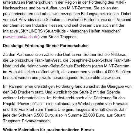
unterstützen Partnerschulen in der Region in der Förderung des MINT-
Nachwuchses und beim Aufbau von MINT-Zentren. Sie sollen der
praxisorientierten und arbeitsweltbezogenen Bildungsarbeit dienen. Dabei
vernetzt Provadis diese Schulen mit weiteren Partnern, wie dem Verband
der chemischen Industrie Hessen, und seit diesem Jahr auch mit der
Initiative „SKYLINERS /Stuart4Kids - Menschen Helfen Menschen"
(
www.stuart4kids.de
) von Stuart Truppner.
Dreistufige Förderung für vier Partnerschulen
Zu den Partnerschulen zählen die Bertha-von-Suttner-Schule Nidderau,
die Leibnizschule Frankfurt-West, die Josephine-Baker-Schule Frankfurt-
Nord und die Heinrich-von-Kleist-Schule Eschborn (deren MINT-Zentrum
im Herbst feierlich eröffnet wird), die zusammen von über 4.000 Schülern
besucht werden und jeweils herausragende Schulprofile ausweisen.
Im Rahmen einer dreistufigen Förderung fand zunächst die Übergabe von
den 3-D Druckern statt. Und kürzlich folgte Stufe 2 mit der Spende
weiterer Lehrmaterialien. Im Herbst steht noch eine Förderung für das
Projekt "Power up" an – eine kollaborative Workshopreihe von Provadis
und IHK Frankfurt zum Thema Energien. Insgesamt erhält dieses Jahr
jede der Schulen 5.500 Euro, also in Summe 22.000 Euro, aus Stuart
Truppners Privatvermögen.
Weitere Materialien für praxisorientierten Einsatz