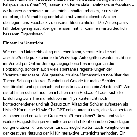
beispielsweise ChatGPT, lassen sich heute viele Lehrinhalte aufbereiten –
wir können gemeinsam an Unterrichtsinhalten arbeiten, Konzepte
erstellen, die Vermittlung der Inhalte auf verschiedenste Weisen
überlegen, uns Feedback zu unseren Ideen einholen. Die Zeitersparnis
fällt dabei gering aus, aber gemeinsam mit KI kommen wir zu deutlich
besseren Ergebnissen.“
Einsatz im Unterricht
Wie das im Unterrichtsalltag aussehen kann, vermittelte der sich
anschließende praxisorientierte Workshop. Aufgegriffen wurden nicht nur
im Vorfeld per Online-Umfrage abgegebene Erwartungen an die
Fortbildung, sondern auch viele spontane Fragestellungen der
Veranstaltungsgäste. Wie gestalte ich eine Mathematikstunde über das
Thema Schnittpunkt von Parabel und Gerade für meine Schüler
verständlich und spielerisch und erhalte dazu noch ein Arbeitsblatt? Wie
erstellt man schnell aus Lerninhalten einen Podcast? Lässt sich die
Einführung zum Thema Induktion im Physikunterricht noch
kontextorientierter und mit Bezug zum Alltag der Schüler aufsetzen als
bisher? Kann eine KI wie ChatGPT dabei unterstützen, eine Klassenfahrt
zu planen und an welche Grenzen stößt man dabei? Diese und viele
weitere Fragestellungen vermittelten den Lehrkräften neben Grundlagen
der generativen KI und deren Einsatzmöglichkeiten auch Fähigkeiten in
der kreativen Nutzung der KI für interaktive Unterrichtsmethoden. Ein