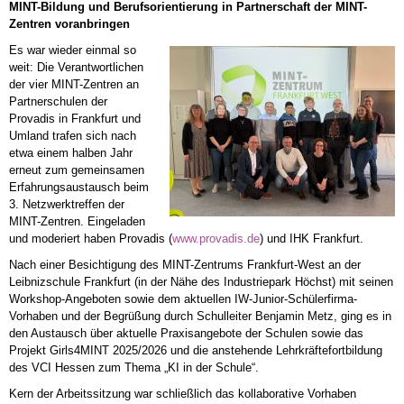
MINT-Bildung und Berufsorientierung in Partnerschaft der MINT-
Zentren voranbringen
Es war wieder einmal so
weit: Die Verantwortlichen
der vier MINT-Zentren an
Partnerschulen der
Provadis in Frankfurt und
Umland trafen sich nach
etwa einem halben Jahr
erneut zum gemeinsamen
Erfahrungsaustausch beim
3. Netzwerktreffen der
MINT-Zentren. Eingeladen
und moderiert haben Provadis (
www.provadis.de
) und IHK Frankfurt.
Nach einer Besichtigung des MINT-Zentrums Frankfurt-West an der
Leibnizschule Frankfurt (in der Nähe des Industriepark Höchst) mit seinen
Workshop-Angeboten sowie dem aktuellen IW-Junior-Schülerfirma-
Vorhaben und der Begrüßung durch Schulleiter Benjamin Metz, ging es in
den Austausch über aktuelle Praxisangebote der Schulen sowie das
Projekt Girls4MINT 2025/2026 und die anstehende Lehrkräftefortbildung
des VCI Hessen zum Thema „KI in der Schule“.
Kern der Arbeitssitzung war schließlich das kollaborative Vorhaben