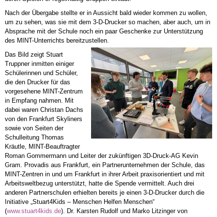
Nach der Übergabe stellte er in Aussicht bald wieder kommen zu wollen,
um zu sehen, was sie mit dem 3-D-Drucker so machen, aber auch, um in
Absprache mit der Schule noch ein paar Geschenke zur Unterstützung
des MINT-Unterrichts bereitzustellen.
Das Bild zeigt Stuart
Truppner inmitten einiger
Schülerinnen und Schüler,
die den Drucker für das
vorgesehene MINT-Zentrum
in Empfang nahmen. Mit
dabei waren Christan Dachs
von den Frankfurt Skyliners
sowie von Seiten der
Schulleitung Thomas
Kräutle, MINT-Beauftragter
Roman Gommermann und Leiter der zukünftigen 3D-Druck-AG Kevin
Gram. Provadis aus Frankfurt, ein Partnerunternehmen der Schule, das
MINT-Zentren in und um Frankfurt in ihrer Arbeit praxisorientiert und mit
Arbeitsweltbezug unterstützt, hatte die Spende vermittelt. Auch drei
anderen Partnerschulen erhielten bereits je einen 3-D-Drucker durch die
Initiative „Stuart4Kids – Menschen Helfen Menschen“
(
www.stuart4kids.de
). Dr. Karsten Rudolf und Marko Litzinger von