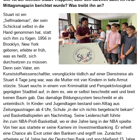
Mittagsmagazin berichtet wurde? Was treibt ihn an?
Stuart ist ein
„Selfmademan“, der sein
Schicksal selbst in die
Hand genommen hat, statt
sich ihm zu fügen. 1956 in
Brooklyn, New York
geboren, erlebte er früh,
was es heißt, sich
durchsetzen zu müssen.
Denn sein Vater, ein
Kunststoffwissenschaftler, verunglückte tödlich auf einer Dienstreise als
Stuart 4 Tage jung war, was die Mutter mit vier Kindern in tiefe Armut
stürzte. Stuart wuchs in einem von Kriminalität und Perspektivlosigkeit
geprägten Stadtteil auf, in dem es, wie er selbst beschreibt weit und breit
keinen Baum gab. Das damalige Bildungssystem beschreibt er als
unterirdisch. In Kinder- und Jugendtagen bestand sein Alltag aus
Zeitungaustragen ab 4 Uhr, Schule „in der ich nichts beigebracht bekam“
und Basketballspielen am Nachmittag. Seine Leidenschaft führte
ihn zum NBA-Profi-Basketball, wo er drei Jahre lang in der NBA spielte.
Von hier aus startete er seine Karriere im Investmentbanking. Er erhielt
eine Chance als Exot unter den Bankern und ergriff sie. Zunächst
arbeitete er 14 Jahre bei der Deutschen Bank und anschließend 15 Jahre