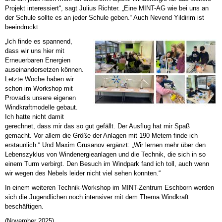
Projekt interessiert“, sagt Julius Richter. „Eine MINT-AG wie bei uns an
der Schule sollte es an jeder Schule geben.“ Auch Nevend Yildirim ist
beeindruckt:
„Ich finde es spannend,
dass wir uns hier mit
Erneuerbaren Energien
auseinandersetzen können.
Letzte Woche haben wir
schon im Workshop mit
Provadis unsere eigenen
Windkraftmodelle gebaut.
Ich hatte nicht damit
gerechnet, dass mir das so gut gefällt. Der Ausflug hat mir Spaß
gemacht. Vor allem die Größe der Anlagen mit 190 Metern finde ich
erstaunlich.“ Und Maxim Grusanov ergänzt: „Wir lernen mehr über den
Lebenszyklus von Windenergieanlagen und die Technik, die sich in so
einem Turm verbirgt. Den Besuch im Windpark fand ich toll, auch wenn
wir wegen des Nebels leider nicht viel sehen konnten.“
In einem weiteren Technik-Workshop im MINT-Zentrum Eschborn werden
sich die Jugendlichen noch intensiver mit dem Thema Windkraft
beschäftigen.
(November 2025)