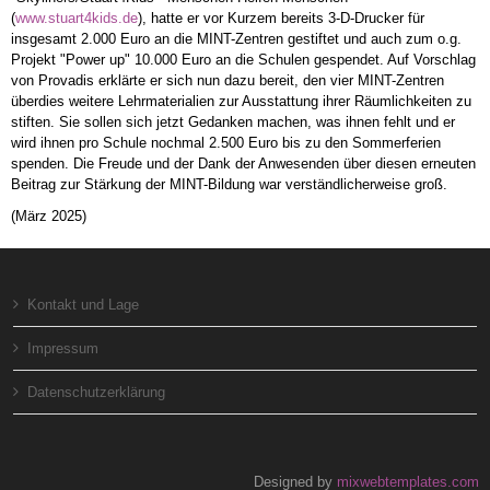
(
www.stuart4kids.de
), hatte er vor Kurzem bereits 3-D-Drucker für
insgesamt 2.000 Euro an die MINT-Zentren gestiftet und auch zum o.g.
Projekt "Power up" 10.000 Euro an die Schulen gespendet. Auf Vorschlag
von Provadis erklärte er sich nun dazu bereit, den vier MINT-Zentren
überdies weitere Lehrmaterialien zur Ausstattung ihrer Räumlichkeiten zu
stiften. Sie sollen sich jetzt Gedanken machen, was ihnen fehlt und er
wird ihnen pro Schule nochmal 2.500 Euro bis zu den Sommerferien
spenden. Die Freude und der Dank der Anwesenden über diesen erneuten
Beitrag zur Stärkung der MINT-Bildung war verständlicherweise groß.
(März 2025)
Kontakt und Lage
Impressum
Datenschutzerklärung
Designed by
mixwebtemplates.com