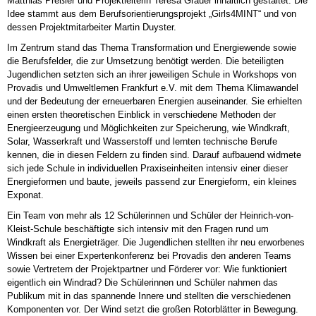
Matthias Preßler und Projektleiterin Teresa Grauer inhaltlich gestaltet. Die
Idee stammt aus dem Berufsorientierungsprojekt „Girls4MINT“ und von
dessen Projektmitarbeiter Martin Duyster.
Im Zentrum stand das Thema Transformation und Energiewende sowie
die Berufsfelder, die zur Umsetzung benötigt werden. Die beteiligten
Jugendlichen setzten sich an ihrer jeweiligen Schule in Workshops von
Provadis und Umweltlernen Frankfurt e.V. mit dem Thema Klimawandel
und der Bedeutung der erneuerbaren Energien auseinander. Sie erhielten
einen ersten theoretischen Einblick in verschiedene Methoden der
Energieerzeugung und Möglichkeiten zur Speicherung, wie Windkraft,
Solar, Wasserkraft und Wasserstoff und lernten technische Berufe
kennen, die in diesen Feldern zu finden sind. Darauf aufbauend widmete
sich jede Schule in individuellen Praxiseinheiten intensiv einer dieser
Energieformen und baute, jeweils passend zur Energieform, ein kleines
Exponat.
Ein Team von mehr als 12 Schülerinnen und Schüler der Heinrich-von-
Kleist-Schule beschäftigte sich intensiv mit den Fragen rund um
Windkraft als Energieträger. Die Jugendlichen stellten ihr neu erworbenes
Wissen bei einer Expertenkonferenz bei Provadis den anderen Teams
sowie Vertretern der Projektpartner und Förderer vor: Wie funktioniert
eigentlich ein Windrad? Die Schülerinnen und Schüler nahmen das
Publikum mit in das spannende Innere und stellten die verschiedenen
Komponenten vor. Der Wind setzt die großen Rotorblätter in Bewegung.