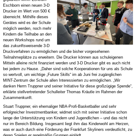
Eschborn einen neuen 3-D
Drucker im Wert von 500 €
überreicht. Mithilfe dieses
Gerätes wird es der Schule
möglich werden, noch mehr
Kindern die Teilhabe an den
neuen Workshops rund um
das zukunftsweisende 3-D
Druckverfahren zu ermöglichen und die bisher vorgesehenen
Teilnahmeplätze zu erweitern. Die Drucker können aus schuleigenen
Mitteln alleine nicht finanziert werden und 3-D Drucker gibt es auch nicht
bei jedem zu Hause. „Daher sind solche Kooperationen für uns als Schule
so wertvoll, um wichtige „Future Skills“ im ab Juni frei zugänglichen
MINT-Zentrum der Schule allen Interessierten zu ermöglichen. „Wir
danken Herrn Truppner und seiner Initiative für diese großzügige Spende“,
erklärte stellvertretender Schulleiter Thomas Kräutle im Rahmen der
Zusammenkunft.
Stuart Truppner, ein ehemaliger NBA-Profi-Basketballer und sehr
erfolgreicher Investmentbanker, widmet sich mit seiner Initiative schon
lange der Unterstützung von Kindern und Jugendlichen – und das nicht
nur im Bereich Bildung. Insgesamt liegt ihm das Kinderwohl am Herzen,
was er auch durch eine Förderung der Frankfurt Skyliners verdeutlicht, zu
deren Spielen er regelmäßig Gruppen einlädt.