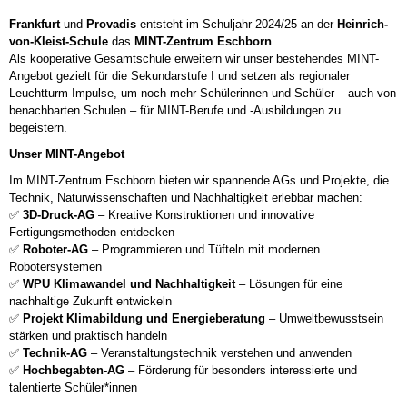
Frankfurt
und
Provadis
entsteht im Schuljahr 2024/25 an der
Heinrich-
von-Kleist-Schule
das
MINT-Zentrum Eschborn
.
Als kooperative Gesamtschule erweitern wir unser bestehendes MINT-
Angebot gezielt für die Sekundarstufe I und setzen als regionaler
Leuchtturm Impulse, um noch mehr Schülerinnen und Schüler – auch von
benachbarten Schulen – für MINT-Berufe und -Ausbildungen zu
begeistern.
Unser MINT-Angebot
Im MINT-Zentrum Eschborn bieten wir spannende AGs und Projekte, die
Technik, Naturwissenschaften und Nachhaltigkeit erlebbar machen:
✅
3D-Druck-AG
– Kreative Konstruktionen und innovative
Fertigungsmethoden entdecken
✅
Roboter-AG
– Programmieren und Tüfteln mit modernen
Robotersystemen
✅
WPU Klimawandel und Nachhaltigkeit
– Lösungen für eine
nachhaltige Zukunft entwickeln
✅
Projekt Klimabildung und Energieberatung
– Umweltbewusstsein
stärken und praktisch handeln
✅
Technik-AG
– Veranstaltungstechnik verstehen und anwenden
✅
Hochbegabten-AG
– Förderung für besonders interessierte und
talentierte Schüler*innen