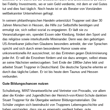
bei Fidelity Investments, wo er sein Geld verdiente, mit dem er viel Gutes
tut und dies fast täglich. Noch heute ist er als Berater von Vorständen
weltbekannter Unternehmen gefragt.
In seinem philanthropischen Handeln unterstützt Truppner seit über 30
Jahren Menschen in Hessen, die Hilfe zur Selbsthilfe benötigen und
ermutigt sie, sich selbst sozial zu engagieren. Er lädt sie zu
Veranstaltungen ein, spendet Essen oder Kleidung, fördert den Sport und
das religiöse sowie interkulturelle Miteinander. Denn was den gebürtigen
US-Amerikaner jüdischen Glaubens besonders antreibt, der vier Sprachen
spricht und sich durch einen besonderen Humor sowie eine
unkonventionelle Art auszeichnet, ist das Eintreten gegen Diskriminierung
jeder Art. Er will die Einzelnen fördern und sie dazu anregen, selbst etwas
an seine Nächsten weiterzugeben. Seit Ende der 1980er-Jahre lebt und
arbeitet Stuart Truppner in Deutschland. Die deutsche Sprache erlernte er
durch das tägliche Leben. Er ist bis heute dem Taunus und Hessen
verbunden.
Gute Bildungschancen nutzen
Schulleitung, MINT-Verantwortliche und Vertreter von Provadis, vor allem
aber die Kinder- und Jugendlichen der Heinrich-von-Kleist-Schule dankten
Stuart Truppner für die Übergabe weiterer Bildungsmaterialien. Die
Schüler zeigten sich beeindruckt von Truppners Lebensgeschichte und
haben verstanden, dass sie es einerseits verdient haben, gute