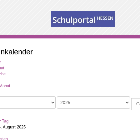
inkalender
r
at
che
Monat
G
r Tag
4. August 2025
rien