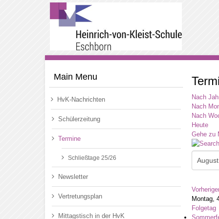
Main Menu
Term
Nach Jah
HvK-Nachrichten
Nach Mon
Nach Wo
Schülerzeitung
Heute
Gehe zu 
Termine
Schließtage 25/26
Newsletter
Vorherige
Vertretungsplan
Montag, 
Folgetag
Mittagstisch in der HvK
Sommerfe