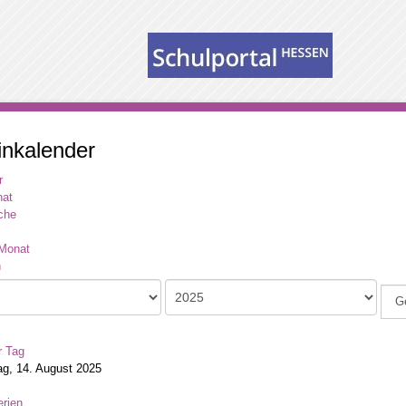
inkalender
r
at
che
Monat
G
r Tag
g, 14. August 2025
rien