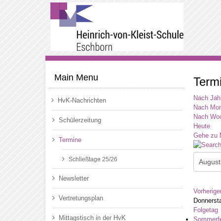
Main Menu
Term
Nach Jah
HvK-Nachrichten
Nach Mon
Nach Wo
Schülerzeitung
Heute
Gehe zu 
Termine
Schließtage 25/26
Newsletter
Vorherige
Vertretungsplan
Donnersta
Folgetag
Mittagstisch in der HvK
Sommerfe