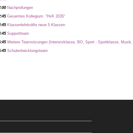
2:00
Nachprüfungen
2:45
Gesamtes Kollegium: "HvK 2035"
4:45
Klassenlehrkräfte neue 5.Klassen
4:45
Supportteam
5:45
Weitere Teamsitzungen (Intensivklasse, BO, Sport - Sportklasse, Musik
5:45
Schulentwicklungsteam