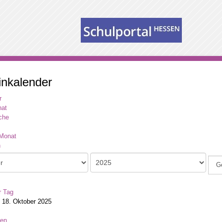
inkalender
r
at
che
Monat
G
r Tag
 18. Oktober 2025
ien