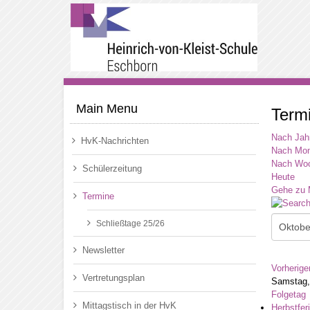
Main Menu
Term
Nach Jah
HvK-Nachrichten
Nach Mon
Nach Wo
Schülerzeitung
Heute
Gehe zu 
Termine
Schließtage 25/26
Newsletter
Vorherige
Vertretungsplan
Samstag,
Folgetag
Mittagstisch in der HvK
Herbstfer