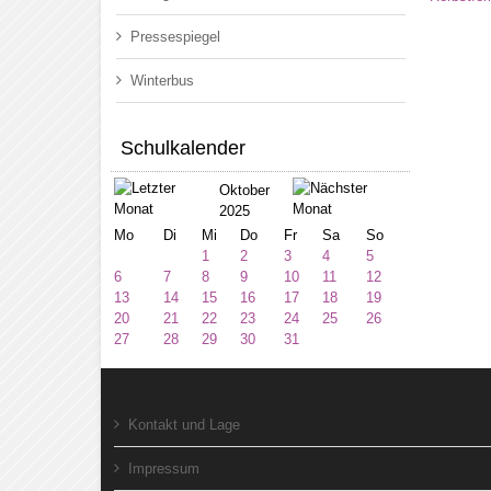
Pressespiegel
Winterbus
Schulkalender
Oktober
2025
Mo
Di
Mi
Do
Fr
Sa
So
1
2
3
4
5
6
7
8
9
10
11
12
13
14
15
16
17
18
19
20
21
22
23
24
25
26
27
28
29
30
31
Kontakt und Lage
Impressum