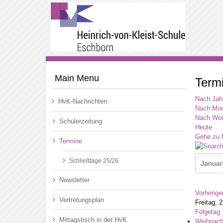
Main Menu
Term
Nach Jah
HvK-Nachrichten
Nach Mon
Nach Wo
Schülerzeitung
Heute
Gehe zu 
Termine
Schließtage 25/26
Newsletter
Vorherige
Vertretungsplan
Freitag, 
Folgetag
Mittagstisch in der HvK
Weihnach