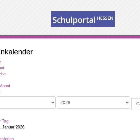
inkalender
r
at
che
Monat
G
r Tag
2. Januar 2026
tsferien