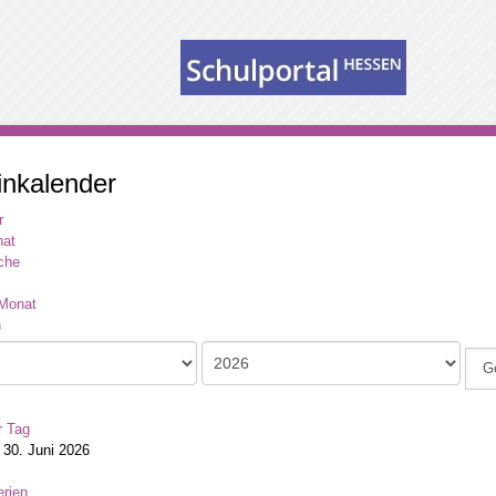
inkalender
r
at
che
Monat
G
r Tag
 30. Juni 2026
rien