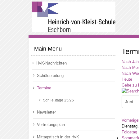
Main Menu
Term
Nach Jah
HvK-Nachrichten
Nach Mon
Nach Wo
Schülerzeitung
Heute
Gehe zu 
Termine
Schließtage 25/26
Newsletter
Vorherige
Vertretungsplan
Dienstag,
Folgetag
Mittagstisch in der HvK
Sommerfe