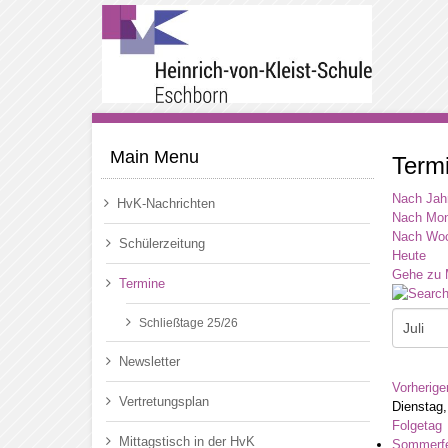
Main Menu
Term
Nach Jah
HvK-Nachrichten
Nach Mon
Nach Wo
Schülerzeitung
Heute
Gehe zu 
Termine
Schließtage 25/26
Newsletter
Vorherige
Vertretungsplan
Dienstag,
Folgetag
Mittagstisch in der HvK
Sommerfe