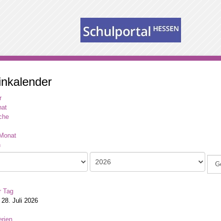
inkalender
r
at
che
Monat
G
r Tag
 28. Juli 2026
rien